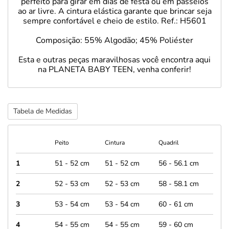
perfeito para girar em dias de festa ou em passeios
ao ar livre. A cintura elástica garante que brincar seja
sempre confortável e cheio de estilo. Ref.: H5601
Composição: 55% Algodão; 45% Poliéster
Esta e outras peças maravilhosas você encontra aqui
na PLANETA BABY TEEN, venha conferir!
Tabela de Medidas
Peito
Cintura
Quadril
1
51 - 52 cm
51 - 52 cm
56 - 56.1 cm
2
52 - 53 cm
52 - 53 cm
58 - 58.1 cm
3
53 - 54 cm
53 - 54 cm
60 - 61 cm
4
54 - 55 cm
54 - 55 cm
59 - 60 cm