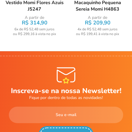
Vestido Momi Flores Azuis
Macaquinho Pequena
J5247
Sereia Momi H4863
A partir de
A partir de
R$ 314,90
R$ 209,90
6x de R$ 52,48
sem juros
4x de R$ 52,48
sem juros
ou
R$ 299,16
à vista no pix
ou
R$ 199,41
à vista no pix
Inscreva-se na nossa Newsletter!
Fique por dentro de todas as novidades!