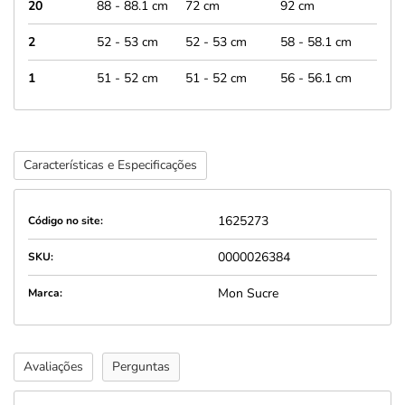
20
88 - 88.1 cm
72 cm
92 cm
2
52 - 53 cm
52 - 53 cm
58 - 58.1 cm
1
51 - 52 cm
51 - 52 cm
56 - 56.1 cm
Características e Especificações
1625273
Código no site:
0000026384
SKU:
Mon Sucre
Marca:
Avaliações
Perguntas