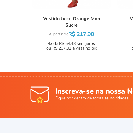
Vestido Juice Orange Mon
V
Sucre
R$ 217,90
A partir de
4x de R$ 54,48
sem juros
ou
R$ 207,01
à vista no pix
Inscreva-se na nossa N
Fique por dentro de todas as novidades!