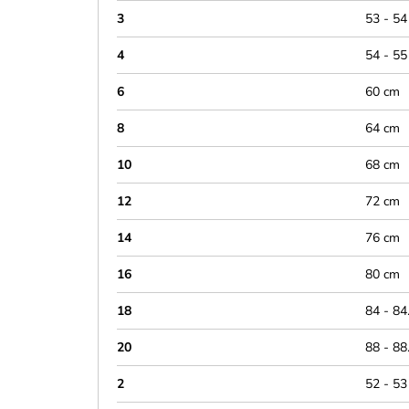
3
53 - 54
4
54 - 55
6
60 cm
8
64 cm
10
68 cm
12
72 cm
14
76 cm
16
80 cm
18
84 - 84
20
88 - 88
2
52 - 53