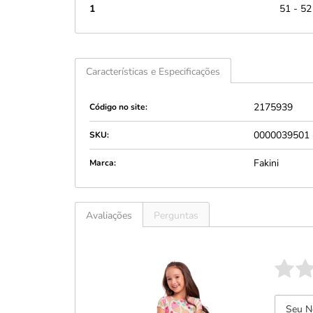
1
51 - 52
Características e Especificações
2175939
Código no site:
0000039501
SKU:
Fakini
Marca:
Avaliações
Perguntas