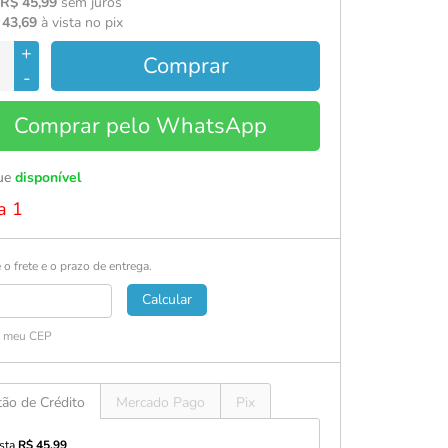
 R$ 45,99
sem juros
 43,69
à vista no pix
+
Comprar
-
Comprar pelo WhatsApp
ue
disponível
a 1
 o frete e o prazo de entrega.
Calcular
i meu CEP
tão de Crédito
Mercado Pago
Pix
ista
R$ 45,99