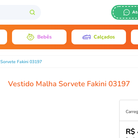
At
(011) 2628-
Bebês
Calçados
1198426-34
gisele@plane
 Sorvete Fakini 03197
Vestido Malha Sorvete Fakini 03197
Carreg
R$ 