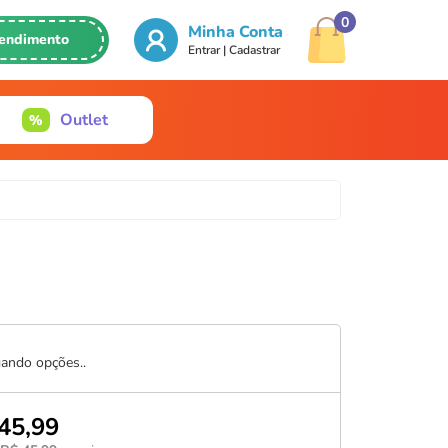
0
Minha Conta
endimento
Entrar | Cadastrar
2126
Outlet
47
tababyteen.com.br
ando opções..
45,99