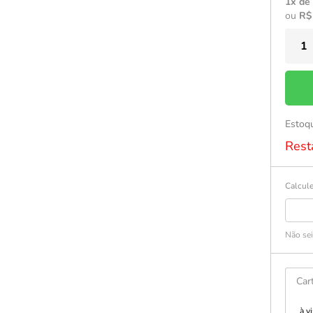
1x de
ou
R$
Estoq
Rest
Calcule
Não se
Car
à v