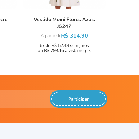
cre
Vestido Momi Flores Azuis
J5247
R$ 314,90
A partir de
x
6x de R$ 52,48
sem juros
ou
R$ 299,16
à vista no pix
Participar