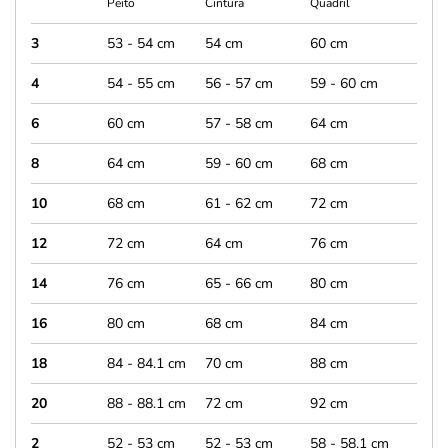
Peito
Cintura
Quadril
3
53 - 54 cm
54 cm
60 cm
4
54 - 55 cm
56 - 57 cm
59 - 60 cm
6
60 cm
57 - 58 cm
64 cm
8
64 cm
59 - 60 cm
68 cm
10
68 cm
61 - 62 cm
72 cm
12
72 cm
64 cm
76 cm
14
76 cm
65 - 66 cm
80 cm
16
80 cm
68 cm
84 cm
18
84 - 84.1 cm
70 cm
88 cm
20
88 - 88.1 cm
72 cm
92 cm
2
52 - 53 cm
52 - 53 cm
58 - 58.1 cm