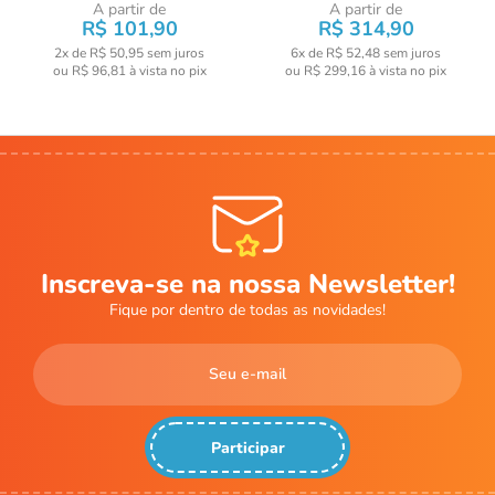
A partir de
A partir de
R$ 101,90
R$ 314,90
2x de R$ 50,95
sem juros
6x de R$ 52,48
sem juros
ou
R$ 96,81
à vista no pix
ou
R$ 299,16
à vista no pix
Inscreva-se na nossa Newsletter!
Fique por dentro de todas as novidades!
Participar