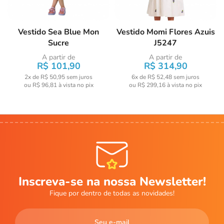
Vestido Sea Blue Mon
Vestido Momi Flores Azuis
Sucre
J5247
A partir de
A partir de
R$ 101,90
R$ 314,90
2x de R$ 50,95
sem juros
6x de R$ 52,48
sem juros
ou
R$ 96,81
à vista no pix
ou
R$ 299,16
à vista no pix
Inscreva-se na nossa Newsletter!
Fique por dentro de todas as novidades!