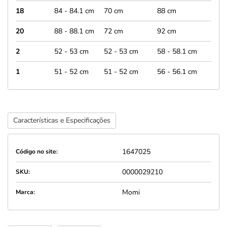
18
84 - 84.1 cm
70 cm
88 cm
20
88 - 88.1 cm
72 cm
92 cm
2
52 - 53 cm
52 - 53 cm
58 - 58.1 cm
1
51 - 52 cm
51 - 52 cm
56 - 56.1 cm
Características e Especificações
1647025
Código no site:
0000029210
SKU:
Momi
Marca: