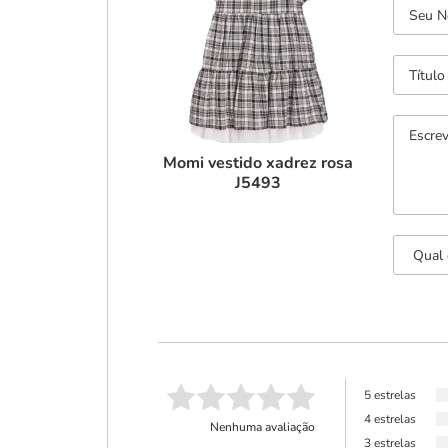
Momi vestido xadrez rosa
J5493
5 estrelas
4 estrelas
Nenhuma avaliação
3 estrelas