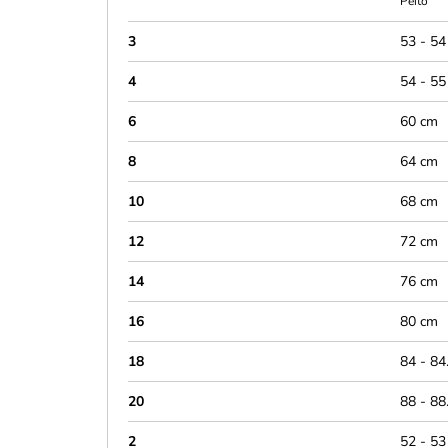
Peito
3
53 - 54
4
54 - 55
6
60 cm
8
64 cm
10
68 cm
12
72 cm
14
76 cm
16
80 cm
18
84 - 84
20
88 - 88
2
52 - 53