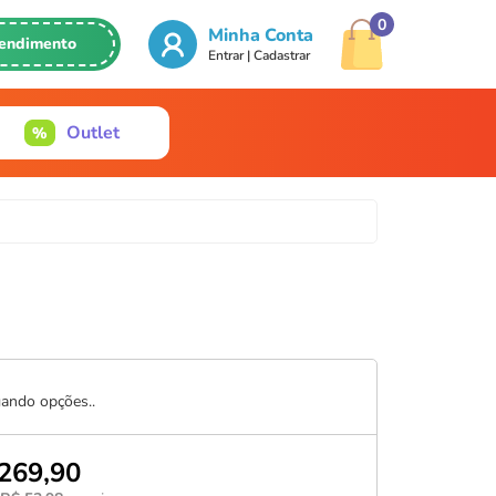
0
Minha Conta
endimento
Entrar | Cadastrar
2126
Outlet
47
tababyteen.com.br
ando opções..
269,90