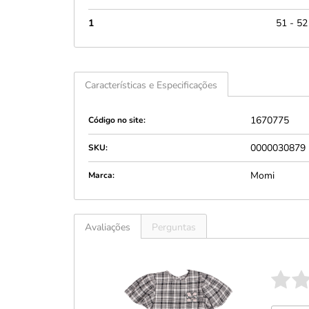
1
51 - 52
Características e Especificações
1670775
Código no site:
0000030879
SKU:
Momi
Marca:
Avaliações
Perguntas