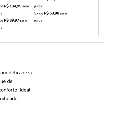
 de
R$ 134,95
sem
juros
os
5x de
R$ 53,98
sem
 de
R$ 89,97
sem
juros
os
om delicadeza.
que de
onforto. Ideal
nilidade.