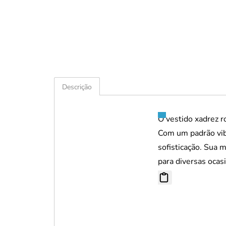
Descrição
O vestido xadrez 
Com um padrão vib
sofisticação. Sua 
para diversas ocas