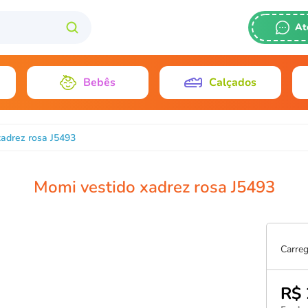
At
(011) 2628-
Bebês
Calçados
1198426-34
gisele@plane
xadrez rosa J5493
Momi vestido xadrez rosa J5493
Carreg
R$ 