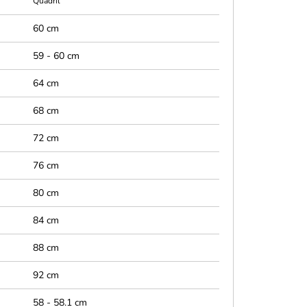
Quadril
60 cm
59 - 60 cm
64 cm
68 cm
72 cm
76 cm
80 cm
84 cm
88 cm
92 cm
58 - 58.1 cm