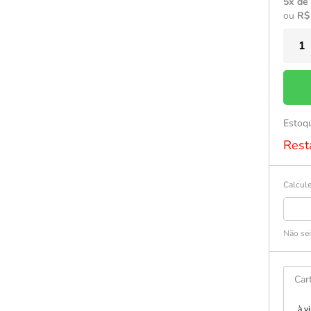
5x de
ou
R$
Estoq
Rest
Calcule
Não se
Car
à v