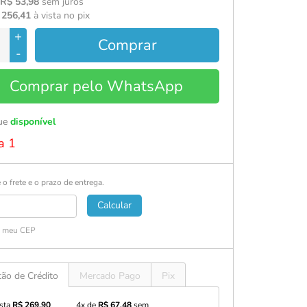
 R$ 53,98
sem juros
 256,41
à vista no pix
+
Comprar
-
Comprar pelo WhatsApp
ue
disponível
a 1
 o frete e o prazo de entrega.
Calcular
i meu CEP
tão de Crédito
Mercado Pago
Pix
ista
R$ 269,90
4x de
R$ 67,48
sem