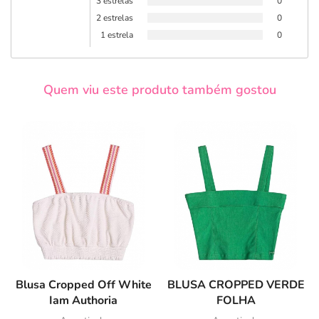
3 estrelas
0
2 estrelas
0
1 estrela
0
Quem viu este produto também gostou
Blusa Cropped Off White
BLUSA CROPPED VERDE
Iam Authoria
FOLHA