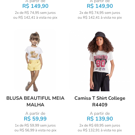
A partir de
A partir de
R$ 149,90
R$ 149,90
2x de R$ 74,95
sem juros
2x de R$ 74,95
sem juros
ou
R$ 142,41
à vista no pix
ou
R$ 142,41
à vista no pix
BLUSA BEAUTIFUL MEIA
Camisa T Shirt College
MALHA
R4409
A partir de
A partir de
R$ 59,99
R$ 139,90
1x de R$ 59,99
sem juros
2x de R$ 69,95
sem juros
ou
R$ 56,99
à vista no pix
ou
R$ 132,91
à vista no pix