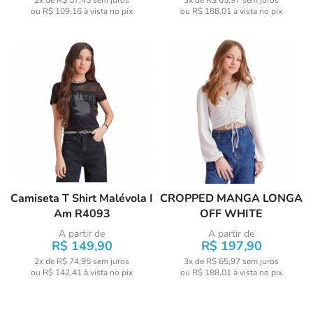
2x de R$ 57,45
sem juros
3x de R$ 65,97
sem juros
ou
R$ 109,16
à vista no pix
ou
R$ 188,01
à vista no pix
Camiseta T Shirt Malévola I
CROPPED MANGA LONGA
Am R4093
OFF WHITE
A partir de
A partir de
R$ 149,90
R$ 197,90
2x de R$ 74,95
sem juros
3x de R$ 65,97
sem juros
ou
R$ 142,41
à vista no pix
ou
R$ 188,01
à vista no pix