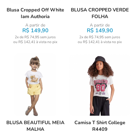
Blusa Cropped Off White
BLUSA CROPPED VERDE
Iam Authoria
FOLHA
A partir de
A partir de
R$ 149,90
R$ 149,90
2x de R$ 74,95
sem juros
2x de R$ 74,95
sem juros
ou
R$ 142,41
à vista no pix
ou
R$ 142,41
à vista no pix
BLUSA BEAUTIFUL MEIA
Camisa T Shirt College
MALHA
R4409