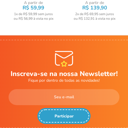
A partir de
A partir de
R$ 59,99
R$ 139,90
1x de R$ 59,99
sem juros
2x de R$ 69,95
sem juros
ou
R$ 56,99
à vista no pix
ou
R$ 132,91
à vista no pix
Inscreva-se na nossa Newsletter!
Fique por dentro de todas as novidades!
Participar