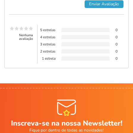
5 estrelas
0
Nenhuma
4 estrelas
0
avaliação
3 estrelas
0
2 estrelas
0
1 estrela
0
Inscreva-se na nossa Newsletter!
Fique por dentro de todas as novidades!