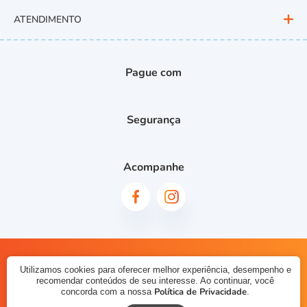
ATENDIMENTO
Pague com
Segurança
Acompanhe
© 2023 - Planeta Baby Teen. CNPJ: 10237286000187. Todos os
Utilizamos cookies para oferecer melhor experiência, desempenho e
direitos reservados.
recomendar conteúdos de seu interesse. Ao continuar, você
Política de Privacidade
concorda com a nossa
.