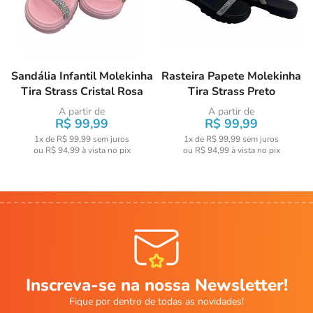
Sandália Infantil Molekinha
Rasteira Papete Molekinha
Tira Strass Cristal Rosa
Tira Strass Preto
A partir de
A partir de
R$ 99,99
R$ 99,99
1x de R$ 99,99
sem juros
1x de R$ 99,99
sem juros
ou
R$ 94,99
à vista no pix
ou
R$ 94,99
à vista no pix
Inscreva-se na nossa Newsletter!
Fique por dentro de todas as novidades!