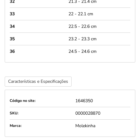
32
21.3 - 21.4 cm
33
22 - 22.1 cm
34
22.5 - 22.6 cm
35
23.2 - 23.3 cm
36
24.5 - 24.6 cm
Características e Especificações
1646350
Código no site:
0000028870
SKU:
Molekinha
Marca: