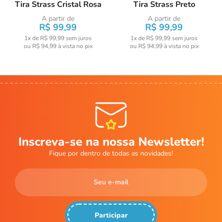
Tira Strass Cristal Rosa
Tira Strass Preto
A partir de
A partir de
R$ 99,99
R$ 99,99
1x de R$ 99,99
sem juros
1x de R$ 99,99
sem juros
ou
R$ 94,99
à vista no pix
ou
R$ 94,99
à vista no pix
Inscreva-se na nossa Newsletter!
Fique por dentro de todas as novidades!
Participar