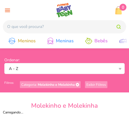
0
Meninos
Meninas
Bebês
Ordenar:
A - Z
Filtros:
Categoria:
Molekinho e Molekinha
Exibir Filtros
Molekinho e Molekinha
Carregando...