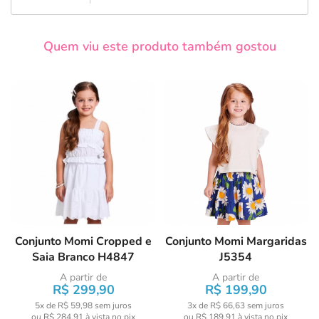
Quem viu este produto também gostou
Conjunto Momi Cropped e
Conjunto Momi Margaridas
Saia Branco H4847
J5354
A partir de
A partir de
R$ 299,90
R$ 199,90
5x de R$ 59,98
sem juros
3x de R$ 66,63
sem juros
ou
R$ 284,91
à vista no pix
ou
R$ 189,91
à vista no pix