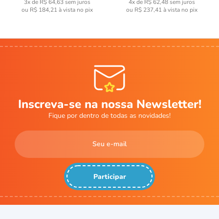
3x de R$ 64,63
sem juros
4x de R$ 62,48
sem juros
ou
R$ 184,21
à vista no pix
ou
R$ 237,41
à vista no pix
Inscreva-se na nossa Newsletter!
Fique por dentro de todas as novidades!
Participar