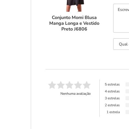
Conjunto Momi Blusa
Manga Longa e Vestido
Preto J6806
5 estrelas
4 estrelas
Nenhuma avaliação
3 estrelas
2 estrelas
1 estrela