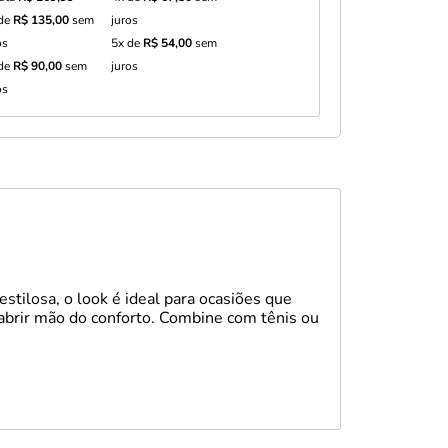
 de
R$ 135,00
sem
juros
os
5x de
R$ 54,00
sem
 de
R$ 90,00
sem
juros
os
stilosa, o look é ideal para ocasiões que
 abrir mão do conforto. Combine com tênis ou