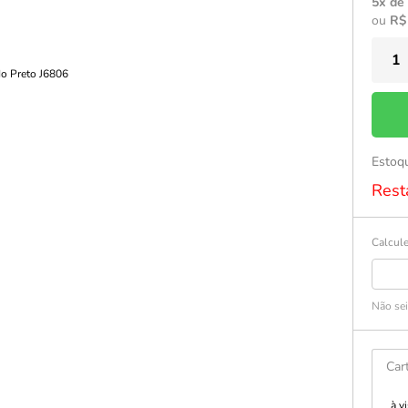
5x de
ou
R$
Estoq
Rest
Calcule
Não se
Car
à v