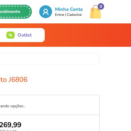
0
Minha Conta
endimento
Entrar | Cadastrar
2126
Outlet
47
tababyteen.com.br
to J6806
ando opções..
269,99