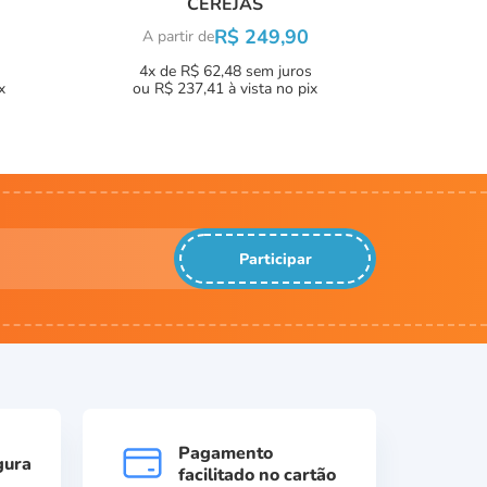
CEREJAS
R$ 249,90
A partir de
4x de R$ 62,48
sem juros
x
ou
R$ 237,41
à vista no pix
Participar
Pagamento
gura
facilitado no cartão