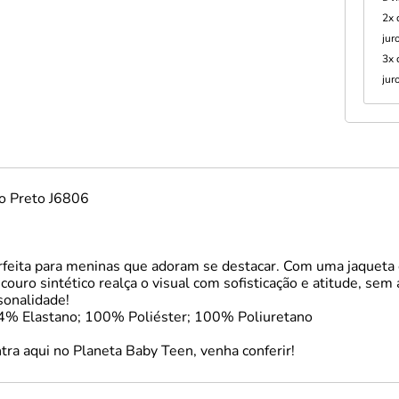
2x
jur
3x
jur
o Preto J6806
rfeita para meninas que adoram se destacar. Com uma jaqueta e
ro sintético realça o visual com sofisticação e atitude, sem
sonalidade!
4% Elastano; 100% Poliéster; 100% Poliuretano
tra aqui no Planeta Baby Teen, venha conferir!