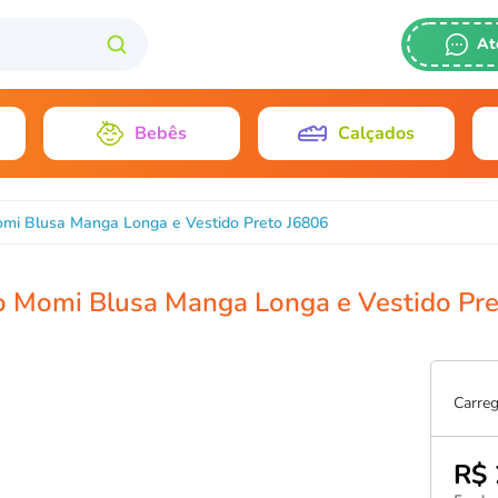
At
(011) 2628-
Bebês
Calçados
1198426-34
gisele@plane
mi Blusa Manga Longa e Vestido Preto J6806
o Momi Blusa Manga Longa e Vestido Pre
Carreg
R$ 