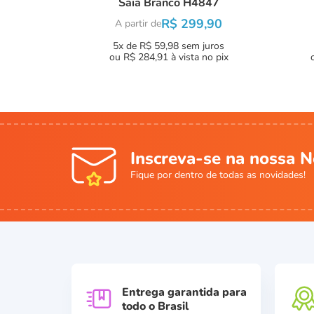
Saia Branco H4847
R$ 299,90
A partir de
5x de R$ 59,98
sem juros
ou
R$ 284,91
à vista no pix
Inscreva-se na nossa N
Fique por dentro de todas as novidades!
Entrega garantida para
todo o Brasil