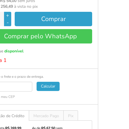
 R$ 54,00
sem juros
 256,49
à vista no pix
+
Comprar
-
Comprar pelo WhatsApp
ue
disponível
a 1
 o frete e o prazo de entrega.
Calcular
i meu CEP
tão de Crédito
Mercado Pago
Pix
ista
R$ 269,99
4x de
R$ 67,50
sem