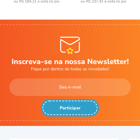
ou
R$ 184,21
à vista no pix
ou
R$ 237,41
à vista no pix
Inscreva-se na nossa Newsletter!
Fique por dentro de todas as novidades!
Participar