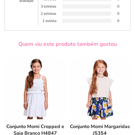
avaliação
3 estrelas
0
2 estrelas
0
1 estrela
0
Quem viu este produto também gostou
Conjunto Momi Cropped e
Conjunto Momi Margaridas
Saia Branco H4847
J5354