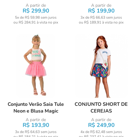
A partir de
A partir de
R$ 299,90
R$ 199,90
5x de R$ 59,98
sem juros
3x de R$ 66,63
sem juros
ou
R$ 284,91
à vista no pix
ou
R$ 189,91
à vista no pix
Conjunto Verão Saia Tule
CONJUNTO SHORT DE
Neon e Blusa Magic
CEREJAS
A partir de
A partir de
R$ 193,90
R$ 249,90
3x de R$ 64,63
sem juros
4x de R$ 62,48
sem juros
ou
R$ 184,21
à vista no pix
ou
R$ 237,41
à vista no pix