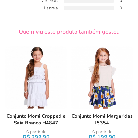
2 estrelas
0
1 estrela
0
Quem viu este produto também gostou
Conjunto Momi Cropped e
Conjunto Momi Margaridas
Saia Branco H4847
J5354
A partir de
A partir de
R$ 299,90
R$ 199,90