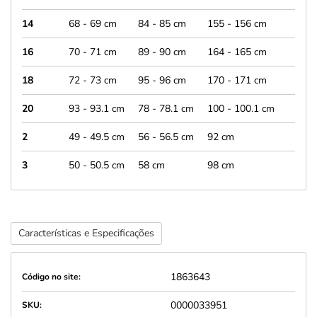
14
68 - 69 cm
84 - 85 cm
155 - 156 cm
16
70 - 71 cm
89 - 90 cm
164 - 165 cm
18
72 - 73 cm
95 - 96 cm
170 - 171 cm
20
93 - 93.1 cm
78 - 78.1 cm
100 - 100.1 cm
2
49 - 49.5 cm
56 - 56.5 cm
92 cm
3
50 - 50.5 cm
58 cm
98 cm
Características e Especificações
1863643
Código no site:
0000033951
SKU: