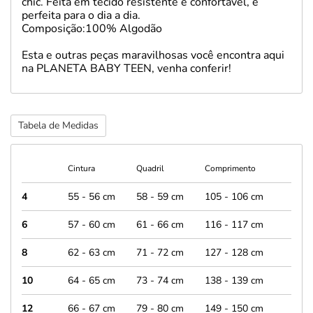
chic. Feita em tecido resistente e confortável, é
perfeita para o dia a dia.
Composição:100% Algodão
Esta e outras peças maravilhosas você encontra aqui
na PLANETA BABY TEEN, venha conferir!
Tabela de Medidas
Cintura
Quadril
Comprimento
4
55 - 56 cm
58 - 59 cm
105 - 106 cm
6
57 - 60 cm
61 - 66 cm
116 - 117 cm
8
62 - 63 cm
71 - 72 cm
127 - 128 cm
10
64 - 65 cm
73 - 74 cm
138 - 139 cm
12
66 - 67 cm
79 - 80 cm
149 - 150 cm