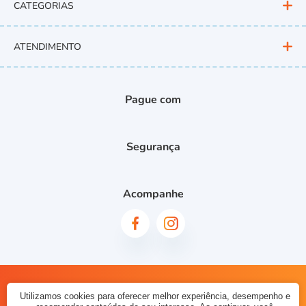
CATEGORIAS
ATENDIMENTO
Pague com
Segurança
Acompanhe
© 2023 - Planeta Baby Teen. CNPJ: 10237286000187. Todos os
Utilizamos cookies para oferecer melhor experiência, desempenho e