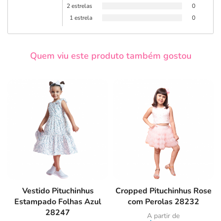
2 estrelas
0
1 estrela
0
Quem viu este produto também gostou
Vestido Pituchinhus
Cropped Pituchinhus Rose
Estampado Folhas Azul
com Perolas 28232
28247
A partir de