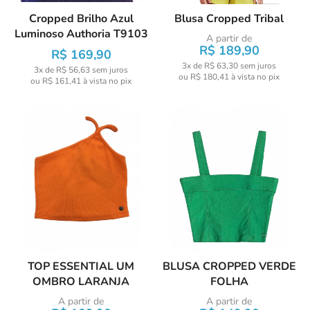
Cropped Brilho Azul
Blusa Cropped Tribal
Luminoso Authoria T9103
A partir de
R$ 189,90
R$ 169,90
3x de R$ 63,30
sem juros
3x de R$ 56,63
sem juros
ou
R$ 180,41
à vista no pix
ou
R$ 161,41
à vista no pix
TOP ESSENTIAL UM
BLUSA CROPPED VERDE
OMBRO LARANJA
FOLHA
A partir de
A partir de