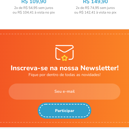
R$ 109,90
R$ 149,90
2x de R$ 54,95
sem juros
2x de R$ 74,95
sem juros
ou
R$ 104,41
à vista no pix
ou
R$ 142,41
à vista no pix
Inscreva-se na nossa Newsletter!
Fique por dentro de todas as novidades!
Participar