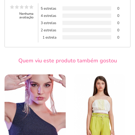
5 estrelas
0
Nenhuma
4 estrelas
0
avaliação
3 estrelas
0
2 estrelas
0
1 estrela
0
Quem viu este produto também gostou